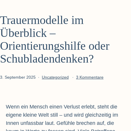
Trauermodelle im
Überblick –
Orientierungshilfe oder
Schubladendenken?
Veröffentlicht
Kategorisiert
zu
3. September 2025
Uncategorized
3 Kommentare
am
als
Trauermodelle
im
Überblick
–
Wenn ein Mensch einen Verlust erlebt, steht die
Orientierungshi
eigene kleine Welt still – und wird gleichzeitig im
oder
Innen unfassbar laut. Gefühle brechen auf, die
Schubladende