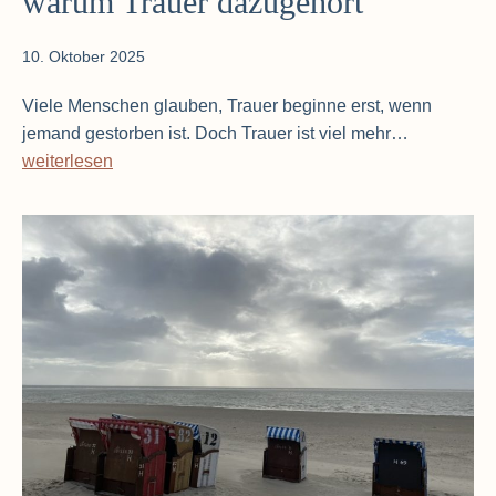
warum Trauer dazugehört
10. Oktober 2025
Viele Menschen glauben, Trauer beginne erst, wenn
Wenn
jemand gestorben ist. Doch Trauer ist viel mehr…
das
weiterlesen
Leben
sich
verändert
–
warum
Trauer
dazugehört