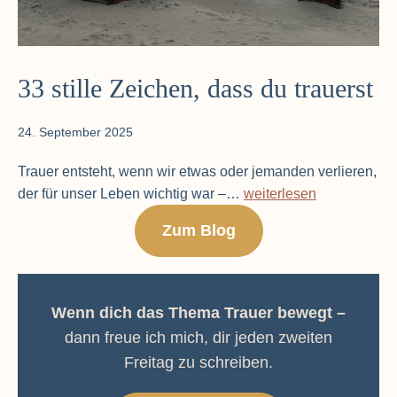
33 stille Zeichen, dass du trauerst
24. September 2025
Trauer entsteht, wenn wir etwas oder jemanden verlieren,
33
der für unser Leben wichtig war –…
weiterlesen
stille
Zum Blog
Zeichen,
dass
du
trauerst
Wenn dich das Thema Trauer bewegt –
dann freue ich mich, dir jeden zweiten
Freitag zu schreiben.